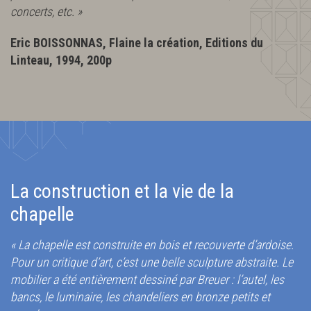
concerts, etc. »
Eric BOISSONNAS, Flaine la création, Editions du
Linteau, 1994, 200p
La construction et la vie de la
chapelle
« La chapelle est construite en bois et recouverte d’ardoise.
Pour un critique d’art, c’est une belle sculpture abstraite. Le
mobilier a été entièrement dessiné par Breuer : l’autel, les
bancs, le luminaire, les chandeliers en bronze petits et